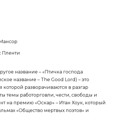
-Мансор
с Пленти
другое название – «Птичка господа
кое название – The Good Lord) – это
я которой разворачиваются в разгар
ы темы работорговли, чести, свободы и
нт на премию «Оскар» – Итан Хоук, который
ильмах «Общество мертвых поэтов» и