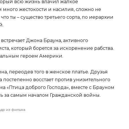
торый всю жизнь влачил жалкое
 много жестокости и насилия, сложно не
что ты – существо третьего сорта, по иерархии
й.
 встречает Джона Брауна, активного
та, который борется за искоренение рабства.
нальным героем Америки.
на, переодев того в женское платье. Друзья
а постепенно восстает против унизительного
ма «Птица доброго Господа», вместе с Брауном
ть за самым началом Гражданской войны.
адр из фильма.