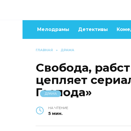
Перейти
к
содержанию
Мелодрамы
Детективы
Коме
ГЛАВНАЯ
»
ДРАМА
Свобода, рабст
цепляет сериа
Господа»
ДРАМА
НА ЧТЕНИЕ
5 мин.