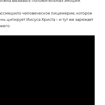
 должна вызывать положительных эмоций.
ассмешило человеческое лицемерие, которое
ь цитирует Иисуса Христа – и тут же заряжает
жего.