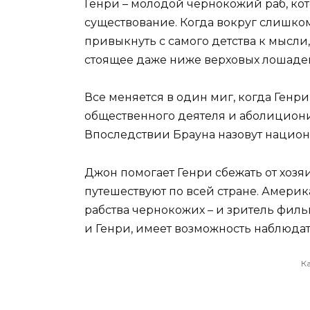
Генри – молодой чернокожий раб, ко
существование. Когда вокруг слишком
привыкнуть с самого детства к мысли, 
стоящее даже ниже верховых лошаде
Все меняется в один миг, когда Генри
общественного деятеля и аболиционис
Впоследствии Брауна назовут нацио
Джон помогает Генри сбежать от хозяи
путешествуют по всей стране. Америк
рабства чернокожих – и зритель филь
и Генри, имеет возможность наблюда
К